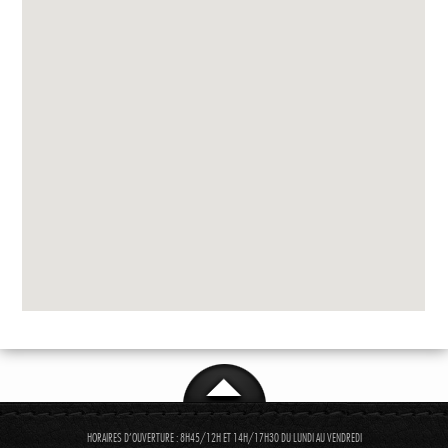
HORAIRES D'OUVERTURE : 8H45/12H ET 14H/17H30 DU LUNDI AU VENDREDI